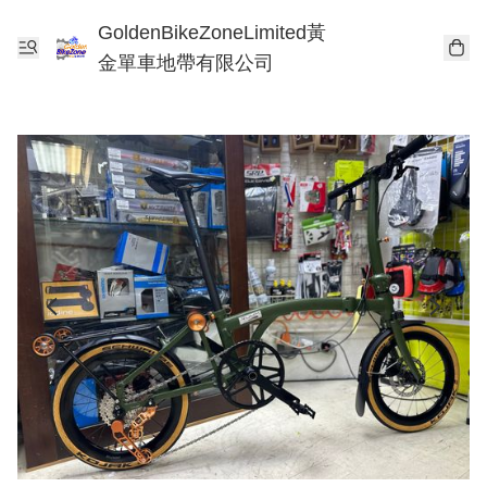
GoldenBikeZoneLimited黃
金單車地帶有限公司