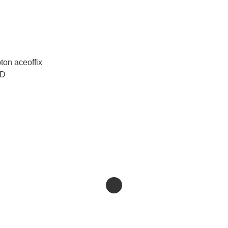
on aceoffix
ED