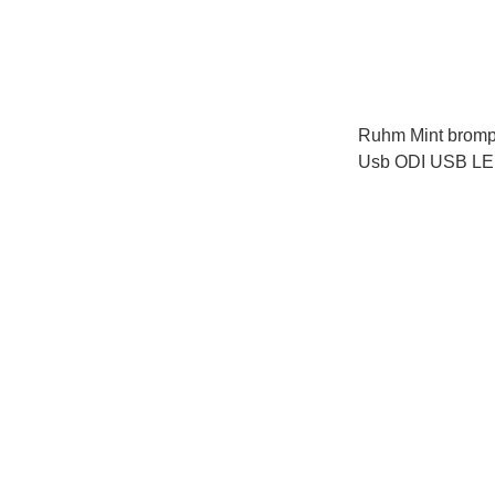
Ruhm Mint brompt
Usb ODI USB L