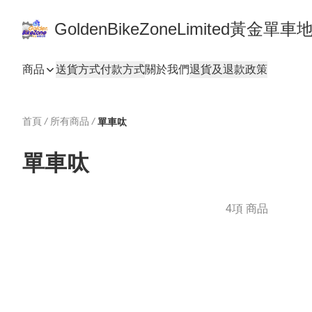
GoldenBikeZoneLimited黃金
商品
送貨方式
付款方式
關於我們
退貨及退款政策
首頁
/
所有商品
/
單車呔
單車呔
4項 商品