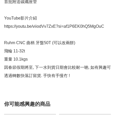
首批附送碳纖座管

YouTube影片介紹

https://youtu.be/viiodVv7ZxE?si=af1P6EK0hQ5MgOuC

Ruhm CNC 曲柄 牙盤50T (可以改兩餅)

飛輪 11-32t 

重量 10.1kgs

因春節假期將至, 下一水到貨日期會比較耐一啲, 如有興趣可
透過轉數快落訂留貨. 手快有手慢冇 ! 
你可能感興趣的商品