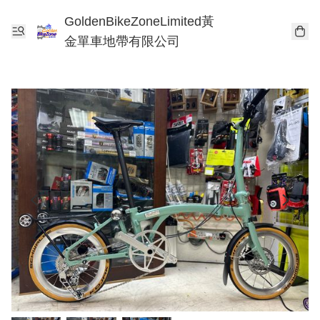
GoldenBikeZoneLimited黃
金單車地帶有限公司