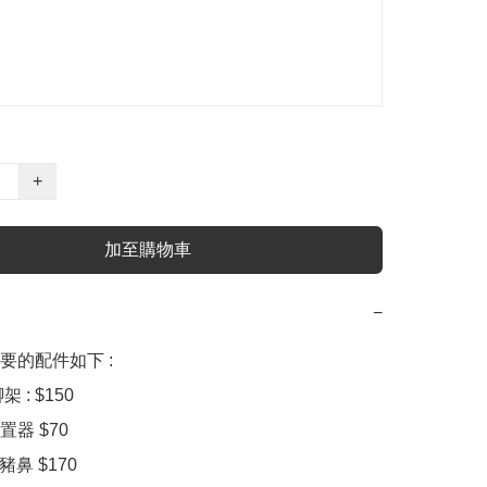
+
加至購物車
−
的配件如下 :

架 : $150 

器 $70

豬鼻 $170
