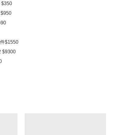
350

$950

0

$1550

 $9300

0