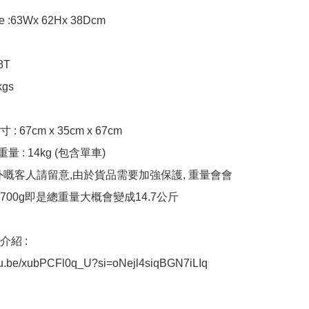
ze :63Wx 62Hx 38Dcm

T

gs

 67cm x 35cm x 67cm

量 : 14kg (包含單車)

外嘅客人請留意,由於貨品需要加強保護, 重量會會
00g即是總重量大概會變成14.7公斤

紹 : 

utu.be/xubPCFl0q_U?si=oNejl4siqBGN7iLIq