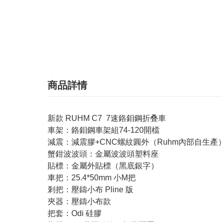
商品詳情
新款 RUHM C7 7速鉻鉬鋼折叠車
車架：鉻鉬鋼車架組74-120開檔
減震：減震膠+CNC螺紋圓外（Ruhm內部自生產
蟹鉗波波頭：金屬波波頭塑料座
貼標：金屬外貼標（黑底銀字）
車把：25.4*50mm 小M把
剎把：壓鑄小布 Pline 版
夾器：壓鑄小布款
把套：Odi 硅膠