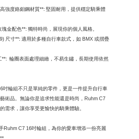
-MO 高強度鉻鉬鋼材質**: 堅固耐用，提供穩定騎乘體
與玫瑰金配色**: 獨特時尚，展現你的個人風格。

(349) 尺寸**: 適用於多種自行車款式，如 BMX 或摺疊
做工**:  輪圈表面處理細緻，不易生鏽，長期使用依然
C7 16吋輪組不只是單純的零件，更是一件提升自行車
藝術品。無論你是追求性能還是時尚，Ruhm C7 
的需求，讓你享受更愉快的騎乘體驗。

手Ruhm C7 16吋輪組，為你的愛車增添一份亮麗