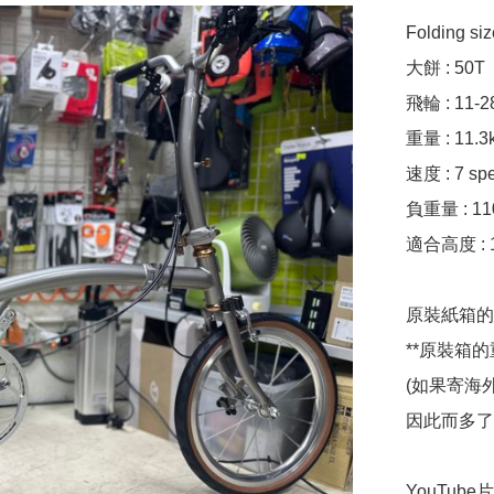
Folding si
大餅 : 50T

飛輪 : 11-28
重量 : 11.3k
速度 : 7 spe
負重量 : 110
適合高度 : 1
原裝紙箱的尺寸 
**原裝箱的重
(如果寄海
因此而多了7
YouTube