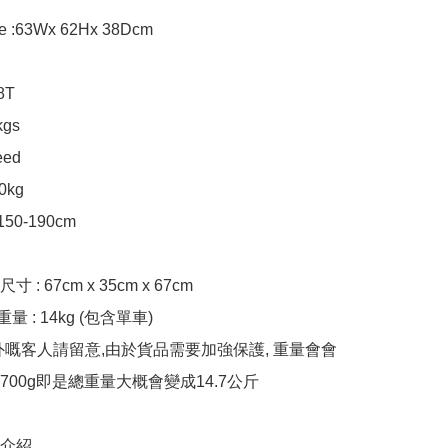
ze :63Wx 62Hx 38Dcm

T

gs

ed

kg

50-190cm

: 67cm x 35cm x 67cm

量 : 14kg (包含單車)

外嘅客人請留意,由於貨品需要加強保護, 重量會會
00g即是總重量大概會變成14.7公斤

片介紹
