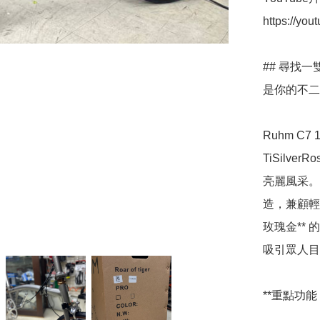
https://yo
## 尋找一
是你的不二
Ruhm C7
TiSilv
亮麗風采。這
造，兼顧輕
玫瑰金**
吸引眾人目
**重點功能：