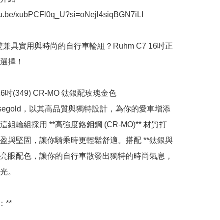
utu.be/xubPCFl0q_U?si=oNejl4siqBGN7iLI

雙兼具實用與時尚的自行車輪組？Ruhm C7 16吋正
選擇！

 16吋(349) CR-MO 鈦銀配玫瑰金色
erRosegold，以其高品質與獨特設計，為你的愛車增添
組輪組採用 **高強度鉻鉬鋼 (CR-MO)** 材質打
盈與堅固，讓你騎乘時更輕鬆舒適。搭配 **鈦銀與
 的亮眼配色，讓你的自行車散發出獨特的時尚氣息，
光。

**
