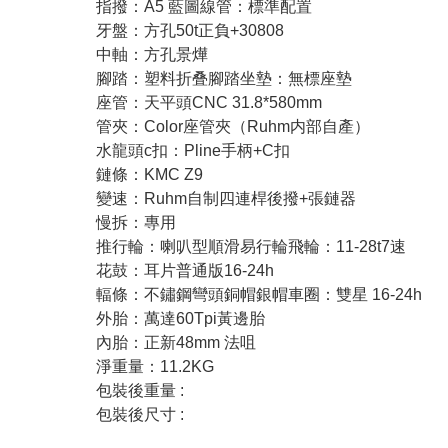
指撥：A5 藍圖線管：標準配置
牙盤：方孔50t正負+30808
中軸：方孔景燁
腳踏：塑料折叠腳踏坐墊：無標座墊
座管：天平頭CNC 31.8*580mm
管夾：Color座管夾（Ruhm内部自產）
水龍頭c扣：Pline手柄+C扣
鏈條：KMC Z9
變速：Ruhm自制四連桿後撥+張鏈器
慢拆：專用
推行輪：喇叭型順滑易行輪飛輪：11-28t7速
花鼓：耳片普通版16-24h
輻條：不鏽鋼彎頭銅帽銀帽車圈：雙星 16-24h
外胎：萬達60Tpi黃邊胎
內胎：正新48mm 法咀
淨重量：11.2KG
包裝後重量 :
包裝後尺寸 :