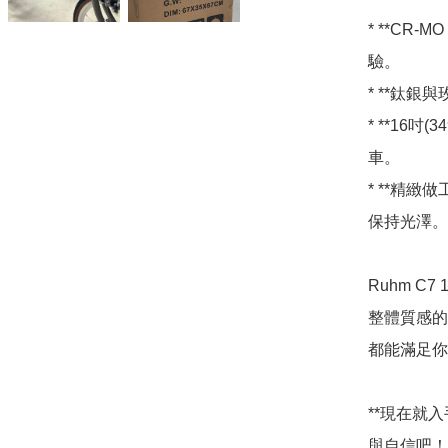
* **CR
驗。

* **鈦銀
* **16吋
車。

* **精緻
保持光澤。

Ruhm 
整體質感的
都能滿足你
**現在就入