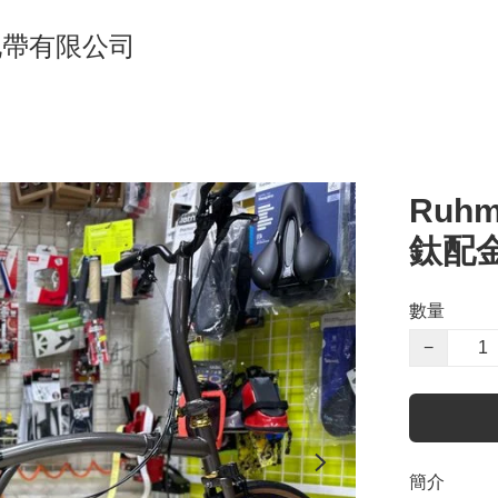
單車地帶有限公司
Ruhm
鈦配
數量
−
簡介