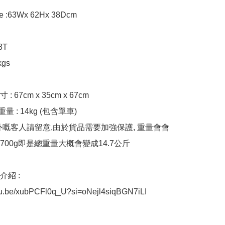
ze :63Wx 62Hx 38Dcm

T

gs

 67cm x 35cm x 67cm

量 : 14kg (包含單車)

外嘅客人請留意,由於貨品需要加強保護, 重量會會
00g即是總重量大概會變成14.7公斤

紹 : 

utu.be/xubPCFl0q_U?si=oNejl4siqBGN7iLI