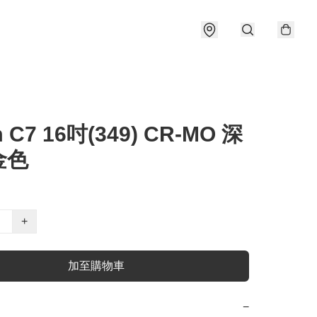
 C7 16吋(349) CR-MO 深
金色
+
加至購物車
−