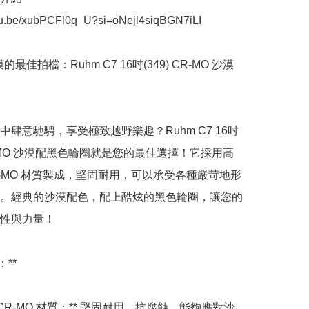
utu.be/xubPCFl0q_U?si=oNejl4siqBGN7iLI

的最佳拍檔：Ruhm C7 16吋(349) CR-MO 沙漠
中肆意馳騁，享受極致越野樂趣？Ruhm C7 16吋
CR-MO 沙漠配黑色輪圈就是您的最佳選擇！它採用高
R-MO 材質製成，堅固耐用，可以承受各種嚴苛地形
。經典的沙漠配色，配上酷炫的黑色輪圈，讓您的
性與力量！

**

度 CR-MO 材質：** 堅固耐用，抗腐蝕，能夠應對沙