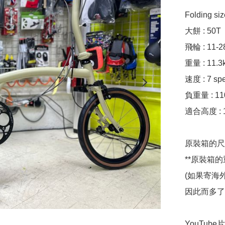
Folding si
大餅 : 50T

飛輪 : 11-28
重量 : 11.3k
速度 : 7 spe
負重量 : 110
適合高度 : 1
原裝箱的尺寸 :
**原裝箱的重
(如果寄海
因此而多了7
YouTube