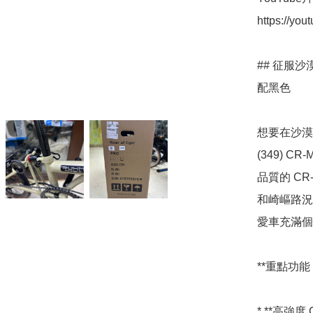
https://yo
## 征服沙漠
配黑色

想要在沙漠
(349) 
品質的 C
和崎嶇路況
愛車充滿個
**重點功能：
* **高強