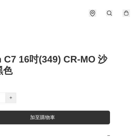
 C7 16吋(349) CR-MO 沙
黑色
+
加至購物車
−