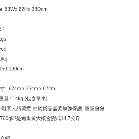
ze :63Wx 62Hx 38Dcm

T

gs

ed

kg

50-190cm

 67cm x 35cm x 67cm

量 : 14kg (包含單車)

外嘅客人請留意,由於貨品需要加強保護, 重量會會
00g即是總重量大概會變成14.7公斤

片介紹
