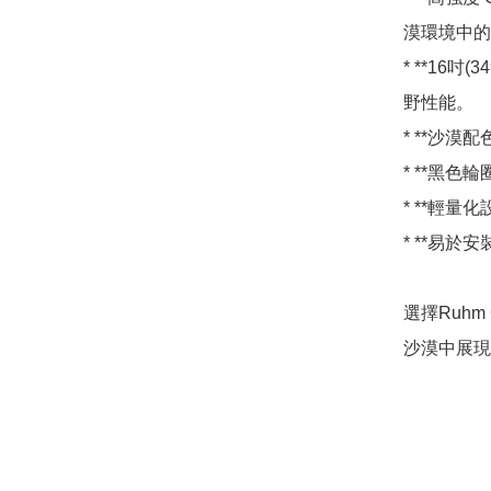
漠環境中的
* **16
野性能。

* **沙漠
* **黑色
* **輕量
* **易於
選擇Ruhm