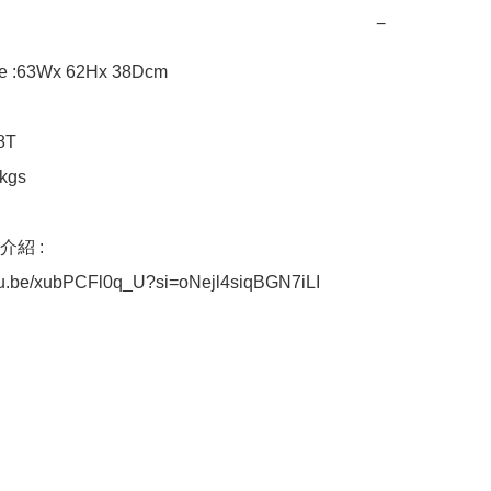
−
ze :63Wx 62Hx 38Dcm

T

kgs

紹 : 
