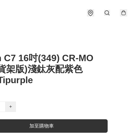
 C7 16吋(349) CR-MO
板貨架版)淺鈦灰配紫色
Tipurple
+
加至購物車