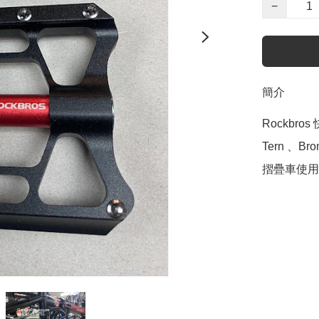
−
簡介
Rockbro
Tern 、Bro
摺疊車使用