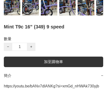
Mint T9c 16” (349) 9 speed
數量
−
+
加至購物車
簡介
−
https://youtu.be/bANv7dIANKg?si=xmGd_nHWAk730yjb