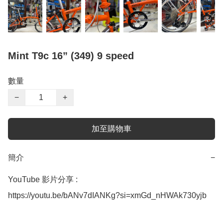
Mint T9c 16” (349) 9 speed
數量
−
+
加至購物車
簡介
−
YouTube 影片分享 : 

https://youtu.be/bANv7dIANKg?si=xmGd_nHWAk730yjb
