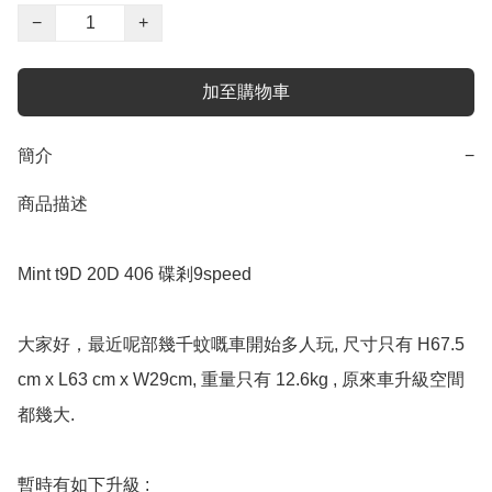
−
+
加至購物車
簡介
−
商品描述

Mint t9D 20D 406 碟剎9speed 

大家好，最近呢部幾千蚊嘅車開始多人玩, 尺寸只有 H67.5 
cm x L63 cm x W29cm, 重量只有 12.6kg , 原來車升級空間
都幾大. 

暫時有如下升級 :
