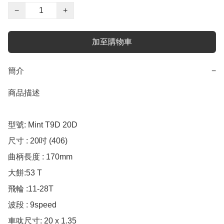
−
+
加至購物車
簡介
−
商品描述

型號: Mint T9D 20D

尺寸 : 20吋 (406)

曲柄長度 : 170mm

大餅:53 T

飛輪 :11-28T

波段 : 9speed

車呔尺寸: 20 x 1.35
