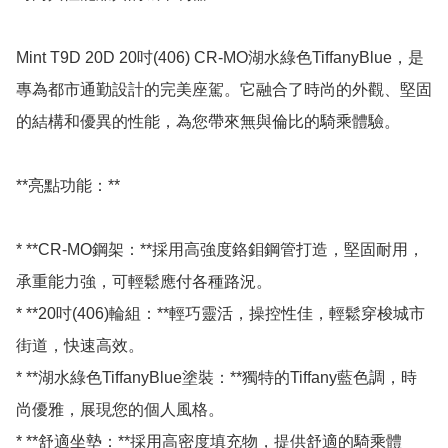
Mint T9D 20D 20吋(406) CR-MO湖水綠色TiffanyBlue，是
專為都市通勤設計的完美座駕。它融合了時尚的外觀、堅固
的結構和優異的性能，為您帶來無與倫比的騎乘體驗。

**亮點功能：**

* **CR-MO鋼架：**採用高強度鉻鉬鋼管打造，堅固耐用，
承重能力強，可輕鬆應付各種路況。

* **20吋(406)輪組：**輕巧靈活，操控性佳，輕鬆穿梭城市
街道，快速高效。

* **湖水綠色TiffanyBlue塗裝：**獨特的Tiffany藍色調，時
尚優雅，展現您的個人風格。

* **舒適坐墊：**採用高密度填充物，提供舒適的騎乘體