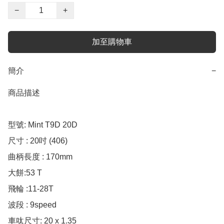
−
+
加至購物車
簡介
−
商品描述

型號: Mint T9D 20D

尺寸 : 20吋 (406)

曲柄長度 : 170mm

大餅:53 T

飛輪 :11-28T

波段 : 9speed

車呔尺寸: 20 x 1.35
