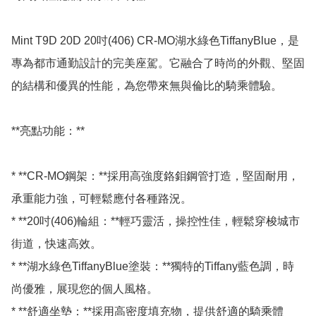
Mint T9D 20D 20吋(406) CR-MO湖水綠色TiffanyBlue，是
專為都市通勤設計的完美座駕。它融合了時尚的外觀、堅固
的結構和優異的性能，為您帶來無與倫比的騎乘體驗。

**亮點功能：**

* **CR-MO鋼架：**採用高強度鉻鉬鋼管打造，堅固耐用，
承重能力強，可輕鬆應付各種路況。

* **20吋(406)輪組：**輕巧靈活，操控性佳，輕鬆穿梭城市
街道，快速高效。

* **湖水綠色TiffanyBlue塗裝：**獨特的Tiffany藍色調，時
尚優雅，展現您的個人風格。

* **舒適坐墊：**採用高密度填充物，提供舒適的騎乘體