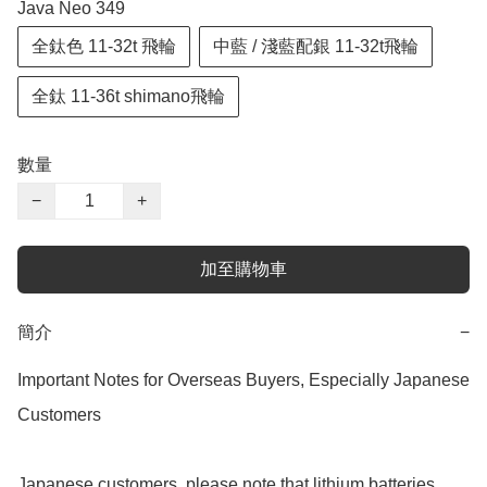
Java Neo 349
全鈦色 11-32t 飛輪
中藍 / 淺藍配銀 11-32t飛輪
全鈦 11-36t shimano飛輪
數量
−
+
加至購物車
簡介
−
Important Notes for Overseas Buyers, Especially Japanese 
Customers

Japanese customers, please note that lithium batteries 