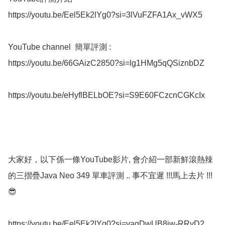
https://youtu.be/Eel5Ek2lYg0?si=3lVuFZFA1Ax_vWX5

YouTube channel  簡單評測 : 

https://youtu.be/66GAizC2850?si=lg1HMg5qQSiznbDZ

https://youtu.be/eHyflBELbOE?si=S9E60FCzcnCGKcIx

大家好，以下係一條YouTube影片, 會介紹一部新鮮滾熱辣
的三摺疊Java Neo 349 單車評測 .. 事不宜遲 !!!馬上去片 !!!  
😎

https://youtu.be/Eel5Ek2lYg0?si=vagDwUB8iw-RRyD2
