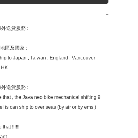
−
外送貨服務 : 

區及國家 : 

hip to Japan , Taiwan , England , Vancouver ,  
HK . 

外送貨服務 : 

 that , the Java neo bike mechanical shifting 9 
 is can ship to over seas (by air or by ems )

hat !!!!!!  

nt 
