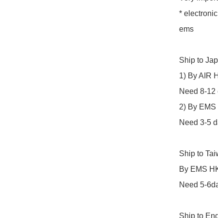
* electronic
ems 

Ship to Ja
1) By AIR 
Need 8-12 d
2) By EMS
Need 3-5 da
Ship to Ta
By EMS HK
Need 5-6day
Ship to En