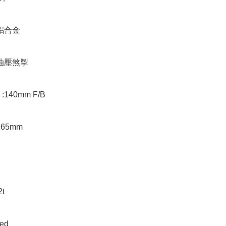
鋁合金

油壓煞掣

40mm F/B

65mm

 

ed
