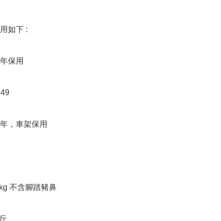
如下 :

年保用

49

年，車架保用

 kg 不含腳踏豬鼻

斤
