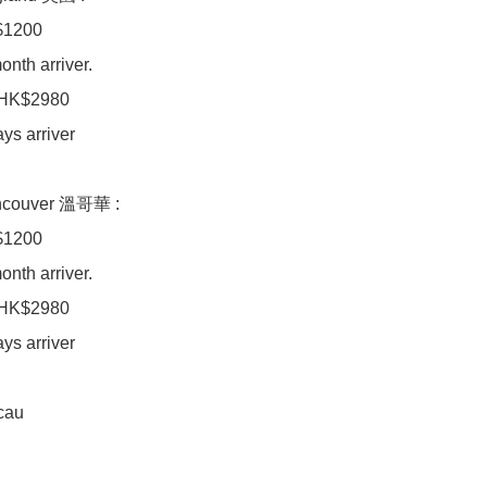
$1200

nth arriver. 

HK$2980

s arriver 

ncouver 溫哥華 :

$1200

nth arriver.

HK$2980

s arriver 

au 
