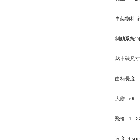
車架物料 :
制動系統: 
煞車碟尺寸 :1
曲柄長度 :1
大餅 :50t

飛輪 : 11-32t
速度 :9 spe