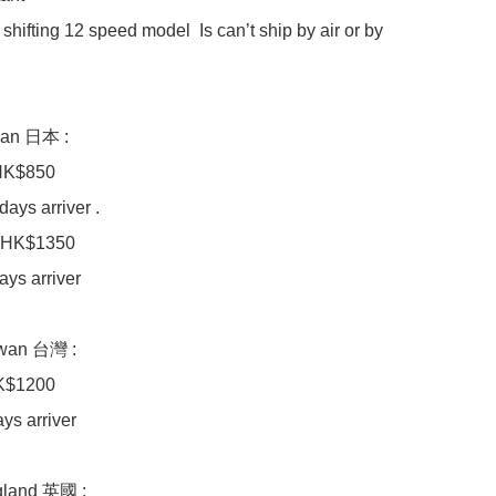
 shifting 12 speed model  Is can’t ship by air or by 
pan 日本 : 

HK$850

ays arriver .

 HK$1350

ys arriver 

iwan 台灣 :

$1200

s arriver 

gland 英國 :
