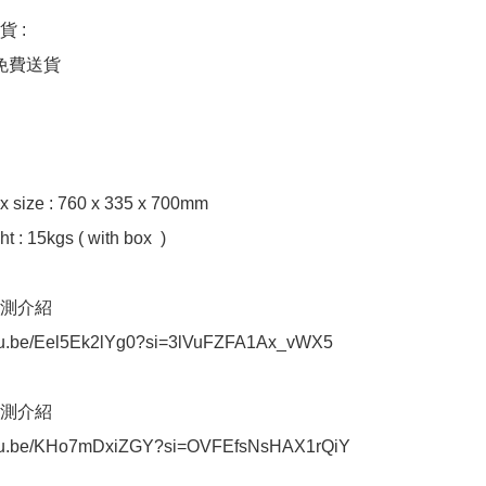
: 

免費送貨

x size : 760 x 335 x 700mm

 : 15kgs ( with box  ) 

評測介紹

utu.be/Eel5Ek2lYg0?si=3lVuFZFA1Ax_vWX5

評測介紹

outu.be/KHo7mDxiZGY?si=OVFEfsNsHAX1rQiY
