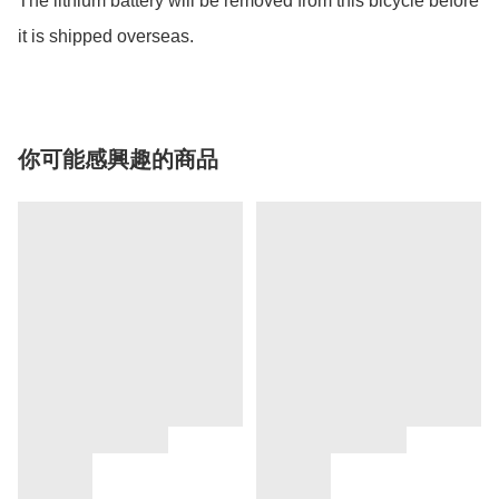
The lithium battery will be removed from this bicycle before 
it is shipped overseas.
你可能感興趣的商品