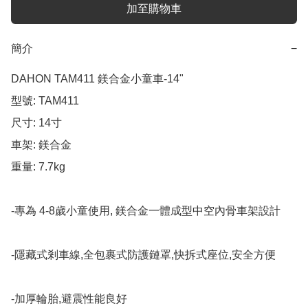
加至購物車
簡介
−
DAHON TAM411 鎂合金小童車-14"   

型號: TAM411

尺寸: 14寸

車架: 鎂合金

重量: 7.7kg

-專為 4-8歲小童使用, 鎂合金一體成型中空內骨車架設計

-隱藏式剎車線,全包裹式防護鏈罩,快拆式座位,安全方便

-加厚輪胎,避震性能良好
