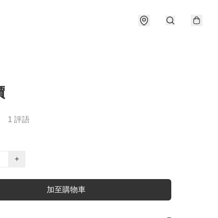
價
1 評語
+
加至購物車
−