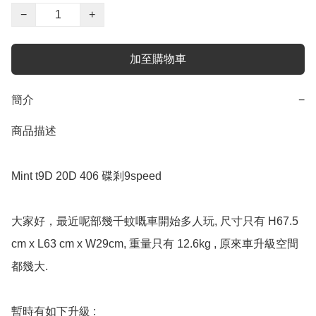
−
+
加至購物車
簡介
−
商品描述

Mint t9D 20D 406 碟剎9speed 

大家好，最近呢部幾千蚊嘅車開始多人玩, 尺寸只有 H67.5 
cm x L63 cm x W29cm, 重量只有 12.6kg , 原來車升級空間
都幾大. 

暫時有如下升級 :
