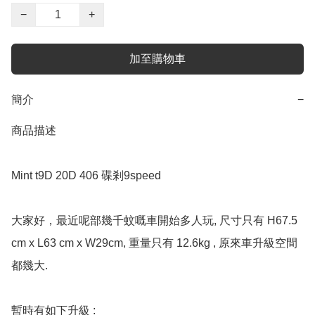
−
+
加至購物車
簡介
−
商品描述

Mint t9D 20D 406 碟剎9speed 

大家好，最近呢部幾千蚊嘅車開始多人玩, 尺寸只有 H67.5 
cm x L63 cm x W29cm, 重量只有 12.6kg , 原來車升級空間
都幾大. 

暫時有如下升級 :
