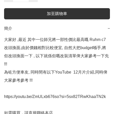
加至購物車
簡介
−
大家好 ,最近 其中一位師兄將一部性價比最高嘅 Ruhm c7  
改頭換面,由於價錢相對比較便宜, 自然大把budget喺手,將
佢改頭換面一下 , 以下就係佢嘅改裝清單俾大家參考一下先 
!!!  

為咗方便車友, 同時間有以下YouTube  12月片介紹,同時俾
大家參考參考 !!!

https://youtu.be/ZmULxb676so?si=5sx82TRwKhaaTN2k

如需購買，請直接聯絡本店
