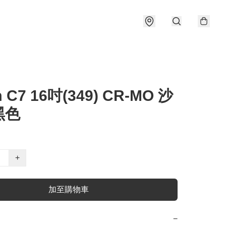
 C7 16吋(349) CR-MO 沙
黑色
+
加至購物車
−