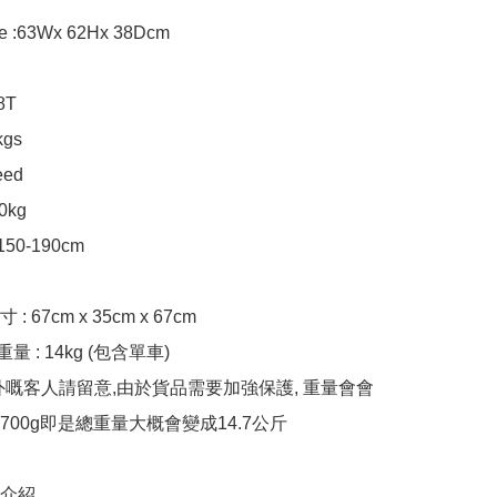
ze :63Wx 62Hx 38Dcm

T

gs

ed

kg

50-190cm

 67cm x 35cm x 67cm

量 : 14kg (包含單車)

外嘅客人請留意,由於貨品需要加強保護, 重量會會
00g即是總重量大概會變成14.7公斤

片介紹
