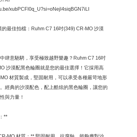
utu.be/xubPCFl0q_U?si=oNejl4siqBGN7iLI

的最佳拍檔：Ruhm C7 16吋(349) CR-MO 沙漠
中肆意馳騁，享受極致越野樂趣？Ruhm C7 16吋
CR-MO 沙漠配黑色輪圈就是您的最佳選擇！它採用高
R-MO 材質製成，堅固耐用，可以承受各種嚴苛地形
。經典的沙漠配色，配上酷炫的黑色輪圈，讓您的
性與力量！

**

度 CR-MO 材質：** 堅固耐用，抗腐蝕，能夠應對沙