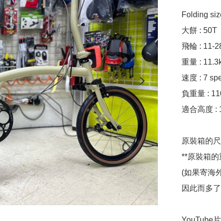
Folding si
大餅 : 50T

飛輪 : 11-28
重量 : 11.3k
速度 : 7 spe
負重量 : 110
適合高度 : 1
原裝箱的尺寸 :
**原裝箱的重
(如果寄海
因此而多了7
YouTube