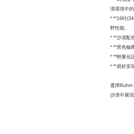
漠環境中的
* **16
野性能。

* **沙漠
* **黑色
* **輕量
* **易於
選擇Ruhm