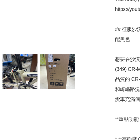
https://yo
## 征服沙漠
配黑色

想要在沙漠
(349) 
品質的 C
和崎嶇路況
愛車充滿個
**重點功能：
* **高強