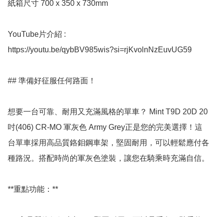
紙箱尺寸 700 x 350 x 730mm

YouTube片介紹 : 

https://youtu.be/qybBV985wis?si=rjKvolnNzEuvUG59

## 準備好征服任何路面！ 

想要一台可靠、耐用又充滿風格的單車？ Mint T9D 20D 20
吋(406) CR-MO 軍灰色 Army Grey正是您的完美選擇！這
台單車採用高品質鉻鉬鋼車架，堅固耐用，可以輕鬆應付各
種路況。搭配時尚的軍灰色塗裝，讓您在騎乘時充滿自信。 

**重點功能：**
