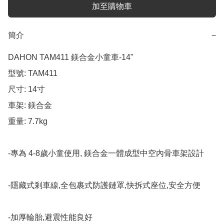
加至購物車
簡介
−
DAHON TAM411 鎂合金小童車-14"   

型號: TAM411

尺寸: 14寸

車架: 鎂合金

重量: 7.7kg

-專為 4-8歲小童使用, 鎂合金一體成型中空內骨車架設計

-隱藏式剎車線,全包裹式防護鏈罩,快拆式座位,安全方便

-加厚輪胎,避震性能良好
